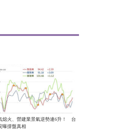
氣熄火、營建業景氣逆勢連6升！ 台
院曝撐盤真相