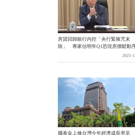
房貸回歸銀行內控「央行緊箍咒未
除」 專家估明年Q1恐現房價鬆動序.
2025-1
國泰金上修台灣今年經濟成長率至