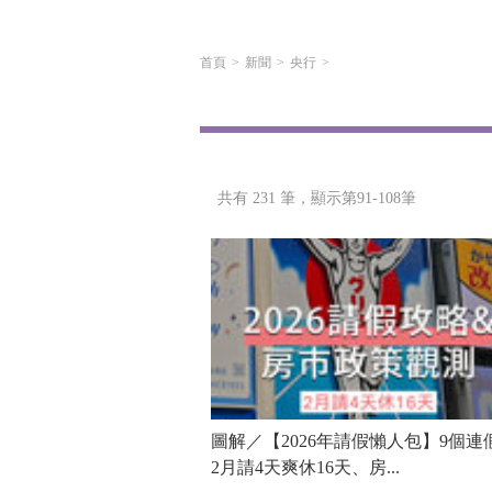
首頁
新聞
央行
共有 231 筆，
顯示第91-108筆
圖解／【2026年請假懶人包】9個連
2月請4天爽休16天、房...