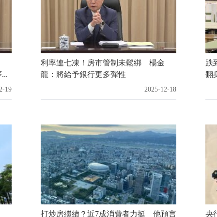
利率連七凍！房市管制未鬆綁 楊金
跌
..
龍：將給予銀行更多彈性
翻身
2-19
2025-12-18
打炒房繼續？近7成消費者力挺 他預言
央