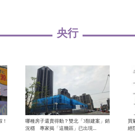
央行
假！
哪種房子還賣得動？雙北「3類建案」銷
買
況穩 專家揭「這幾區」已出現...
經