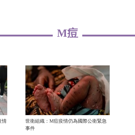
M痘
疫情
世衛組織：M痘疫情仍為國際公衛緊急
事件