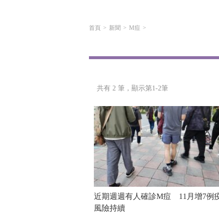
首頁
新聞
M痘
共有 2 筆，
顯示第1-2筆
近期週週有人確診M痘 11月增7例
風險持續