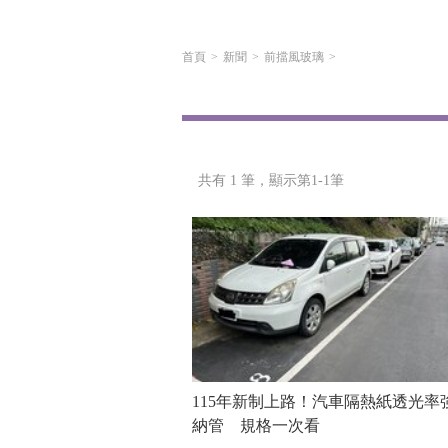
首頁
新聞
前擋風玻璃
共有 1 筆，
顯示第1-1筆
115年新制上路！汽車隔熱紙透光率
納管 規格一次看