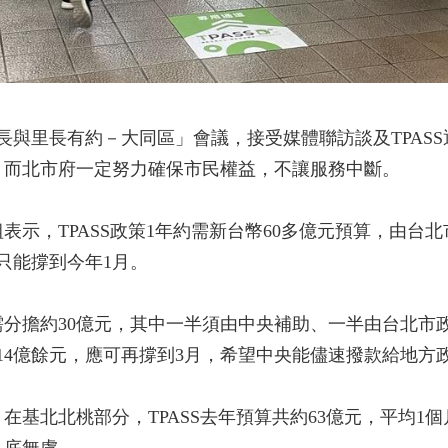
市長與里長有約－大同區」會議，接受媒體聯訪談及TPAS
，而北市府一定努力確保市民權益，不讓服務中斷。
表示，TPASS政策1年約需新台幣60多億元預算，由台
只能撐到今年1月。
分擔約30億元，其中一半須由中央補助、一半由台北市
14億餘元，應可再撐到3月，希望中央能儘速撥款給地方
在基北北桃部分，TPASS去年預算共約63億元，平均1