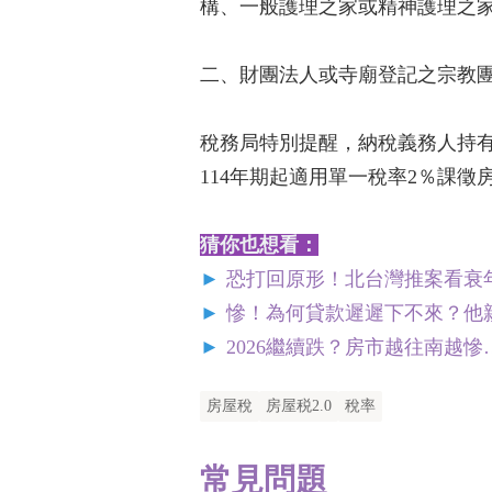
構、一般護理之家或精神護理之
二、財團法人或寺廟登記之宗教
稅務局特別提醒，納稅義務人持有
114年期起適用單一稅率2％課徵
猜你也想看：
►
恐打回原形！北台灣推案看衰年
►
慘！為何貸款遲遲下不來？他
►
2026繼續跌？房市越往南越
房屋稅
房屋税2.0
稅率
常見問題