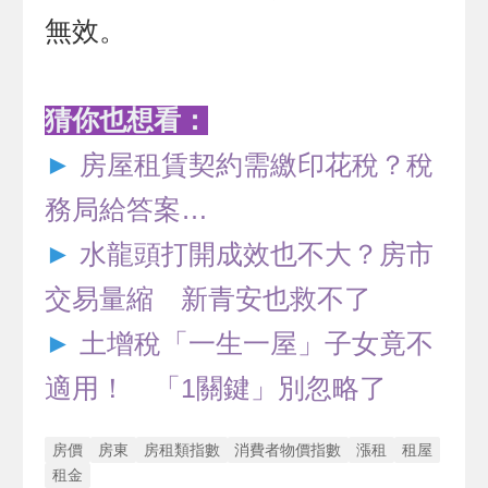
無效。
猜你也想看：
►
房屋租賃契約需繳印花稅？稅
務局給答案…
►
水龍頭打開成效也不大？房市
交易量縮 新青安也救不了
►
土增稅「一生一屋」子女竟不
適用！ 「1關鍵」別忽略了
房價
房東
房租類指數
消費者物價指數
漲租
租屋
租金