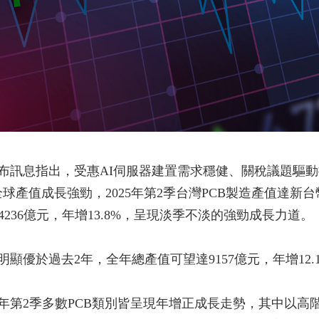
發布訊息指出，受惠AI伺服器建置需求穩健、關稅議題驅
產值成長強勁，2025年第2季台灣PCB製造產值達新台幣2
達4236億元，年增13.8%，呈現淡季不淡的強勁成長力道。
勢明顯優於過去2年，全年總產值可望達9157億元，年增12.
25年第2季多數PCB類別皆呈現年增正成長走勢，其中以