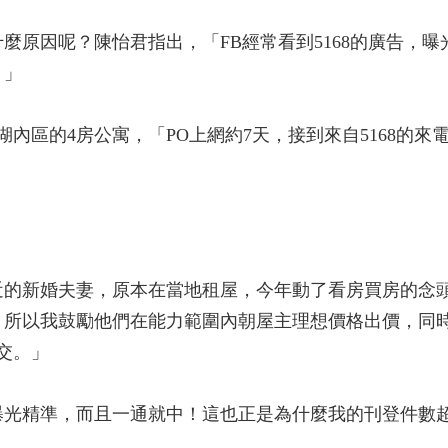
麼原因呢？陳怡君指出，「FB經常看到5168的廣告，
。」
湖內區的4房公寓，「PO上網約7天，接到來自5168的
近的新婚夫妻，原本在當地租屋，今年動了看房買房的念
，所以我鼓勵他們在能力範圍內朝屋主理想價格出價，同
交。」
，曝光精準，而且一通就中！這也正是為什麼我的刊登件數超