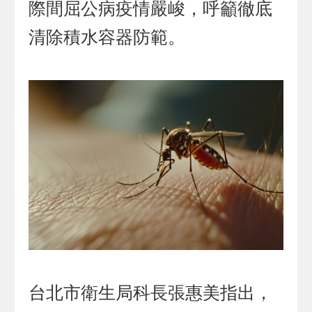
際間屈公病疫情嚴峻，呼籲徹底
清除積水容器防範。
台北市衛生局科長張惠美指出，