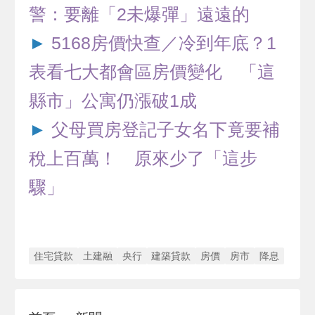
警：要離「2未爆彈」遠遠的
►
5168房價快查／冷到年底？1
表看七大都會區房價變化 「這
縣市」公寓仍漲破1成
►
父母買房登記子女名下竟要補
稅上百萬！ 原來少了「這步
驟」
住宅貸款
土建融
央行
建築貸款
房價
房市
降息