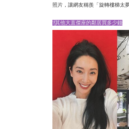
照片，讓網友稱羨「旋轉樓梯太
?
其他大直傑座的鄰居買多少錢