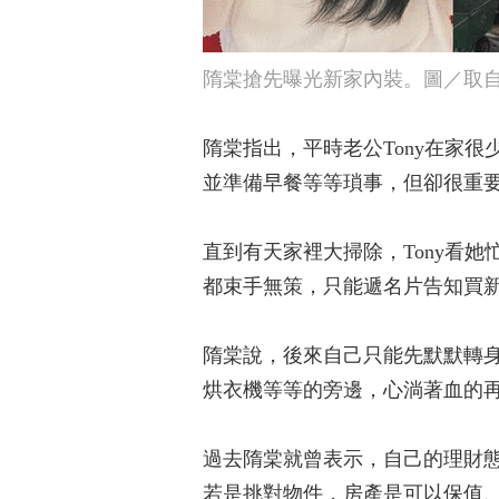
隋棠搶先曝光新家內裝。圖／取自《隋棠
隋棠指出，平時老公Tony在家
並準備早餐等等瑣事，但卻很重
直到有天家裡大掃除，Tony看
都束手無策，只能遞名片告知買
隋棠說，後來自己只能先默默轉
烘衣機等等的旁邊，心淌著血的
過去隋棠就曾表示，自己的理財
若是挑對物件，房產是可以保值