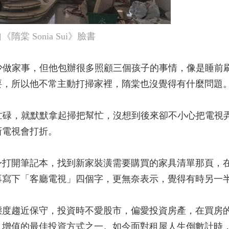
 Sonia Sui》臉書
很少做家事，但他包辦很多照顧三個孩子的事情，像是睡前
要，所以他不常主動打掃家裡，隋棠也沒覺得有什麼問題
她忙碌，就默默拿起掃把幫忙，沒想到後來卻不小心把電視
新電視會打折。
身打開筆記本，找到新家裝潢需要購買的家具清單那頁，
再寫下「客廳電視」四個字，更無奈表示，覺得有時另一
態度趨近保守，投資時不愛股市，偏愛投資房產，在買房
、增值的最佳投資方式之一。如今面對租屋人生倒數計時