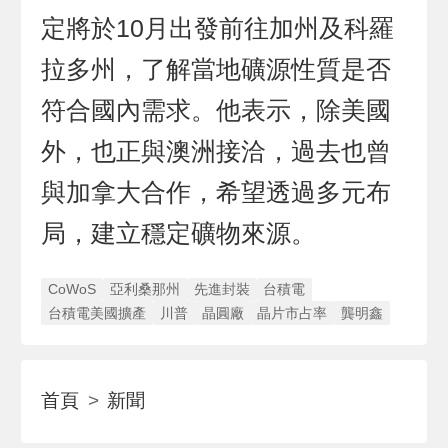
定將於10月出發前往加州及科羅
拉多州，了解當地礦源性質是否
符合國內需求。他表示，除美國
外，也正與澳洲接洽，過去也曾
與加拿大合作，希望透過多元布
局，建立穩定礦物來源。
CoWoS
亞利桑那州
先進封裝
台積電
台積電美國擴產
川普
晶圓廠
晶片市占率
龔明鑫
首頁
新聞