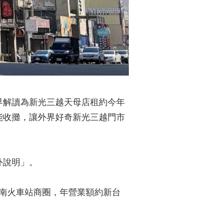
界解讀為新光三越天母店租約今年
能收攤，讓外界好奇新光三越門市
外說明」。
台南火車站商圈，年營業額約新台