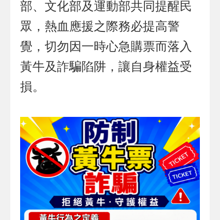
部、文化部及運動部共同提醒民
眾，熱血應援之際務必提高警
覺，切勿因一時心急購票而落入
黃牛及詐騙陷阱，讓自身權益受
損。