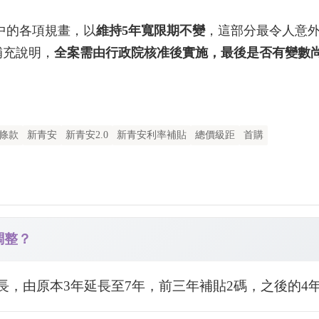
版中的各項規畫，以
維持5年寬限期不變
，這部分最令人意外
補充說明，
全案需由行政院核准後實施，最後是否有變數
條款
新青安
新青安2.0
新青安利率補貼
總價級距
首購
調整？
間延長，由原本3年延長至7年，前三年補貼2碼，之後的