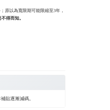
；原以為寬限期可能限縮至3年，
尚不得而知。
4年補貼逐漸減碼。