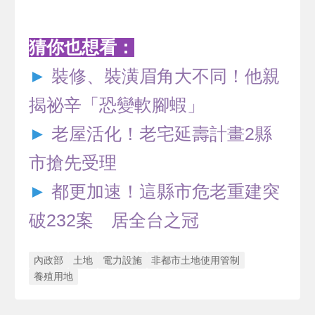
猜你也想看：
►
裝修、裝潢眉角大不同！他親
揭祕辛「恐變軟腳蝦」
►
老屋活化！老宅延壽計畫2縣
市搶先受理
►
都更加速！這縣市危老重建突
破232案 居全台之冠
內政部
土地
電力設施
非都市土地使用管制
養殖用地