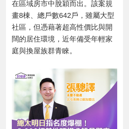
在區域房市中脫穎而出。該案規
畫8棟、總戶數642戶，雖屬大型
社區，但憑藉著超高性價比與開
闊的居住環境，近年備受年輕家
庭與換屋族群青睞。