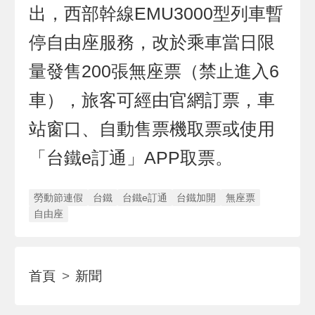
出，西部幹線EMU3000型列車暫
停自由座服務，改於乘車當日限
量發售200張無座票（禁止進入6
車），旅客可經由官網訂票，車
站窗口、自動售票機取票或使用
「台鐵e訂通」APP取票。
勞動節連假
台鐵
台鐵e訂通
台鐵加開
無座票
自由座
首頁
新聞